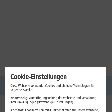
Cookie-Einstellungen
Diese Webseite verwendet Cookies und ähnliche Technologien für
DSL
Glasfaser
Internet
Handys
Mobilfunk-
Laptops
Tablets
folgende Zwecke:
Tarife
Notwendig:
Zurverfügungstellung der Webseite und Verwaltung
Ihrer Einwilligungen (Notwendige Einstellungen)
1&1 Internet
Komfort:
Erweiterte Komfort-Funktionalitäten für unsere Webseite,