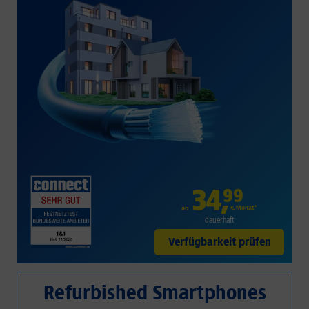
34
,
99
€/Monat*
ab
dauerhaft
Verfügbarkeit prüfen
Refurbished Smartphones