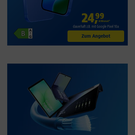
24
,
99
€/Monat*
dauerhaft z.B. mit Google Pixel 10a
Zum Angebot