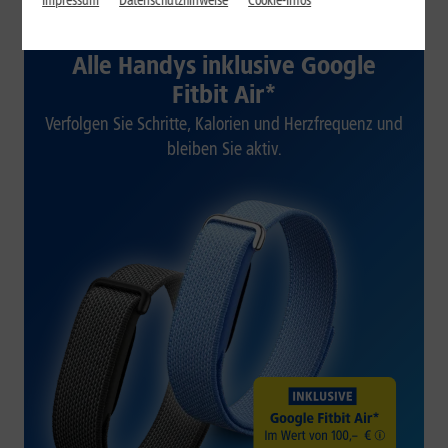
Impressum
Datenschutzhinweise
Cookie-Infos
1&1 SOMMER-SPECIAL
Alle Handys inklusive Google
Fitbit Air*
Verfolgen Sie Schritte, Kalorien und Herzfrequenz und
bleiben Sie aktiv.