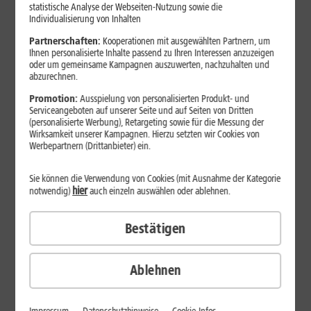
Jetzt unterbrechungsfrei ins sehr gute Netz wechseln.
statistische Analyse der Webseiten-Nutzung sowie die
Individualisierung von Inhalten
Ohne doppelte Kosten.*
Partnerschaften:
Kooperationen mit ausgewählten Partnern, um
Ihnen personalisierte Inhalte passend zu Ihren Interessen anzuzeigen
oder um gemeinsame Kampagnen auszuwerten, nachzuhalten und
abzurechnen.
Promotion:
Ausspielung von personalisierten Produkt- und
Serviceangeboten auf unserer Seite und auf Seiten von Dritten
(personalisierte Werbung), Retargeting sowie für die Messung der
Wirksamkeit unserer Kampagnen. Hierzu setzten wir Cookies von
Werbepartnern (Drittanbieter) ein.
Sie können die Verwendung von Cookies (mit Ausnahme der Kategorie
hier
notwendig)
auch einzeln auswählen oder ablehnen.
Bestätigen
29
,
99
€/Monat*
ab
dauerhaft
Ablehnen
Verfügbarkeit prüfen